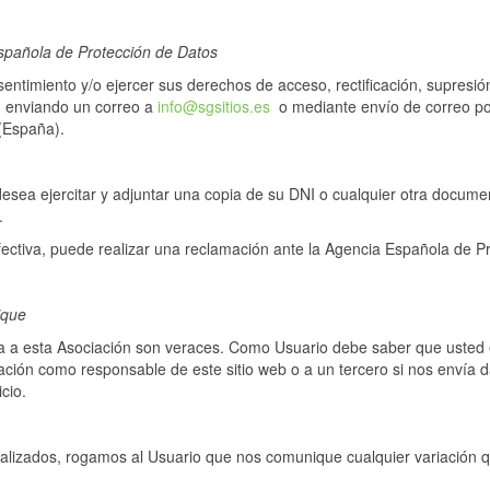
Española de Protección de Datos
timiento y/o ejercer sus derechos de acceso, rectificación, supresión, 
, enviando un correo a
info@sgsitios.es
o mediante envío de correo po
(España).
esea ejercitar y adjuntar una copia de su DNI o cualquier otra documenta
.
ectiva, puede realizar una reclamación ante la Agencia Española de P
ique
ita a esta Asociación son veraces. Como Usuario debe saber que usted e
iación como responsable de este sitio web o a un tercero si nos envía d
icio.
izados, rogamos al Usuario que nos comunique cualquier variación qu